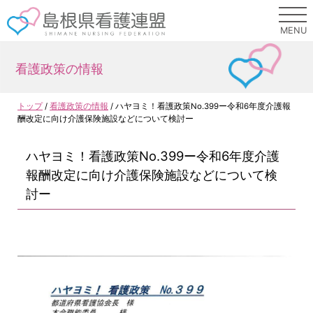
このページの本文へ
MENU
看護政策の情報
現
トップ
/
看護政策の情報
/
ハヤヨミ！看護政策No.399ー令和6年度介護報
在
酬改定に向け介護保険施設などについて検討ー
の
位
ハヤヨミ！看護政策No.399ー令和6年度介護
置：
報酬改定に向け介護保険施設などについて検
討ー