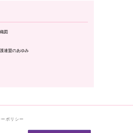
織図
護連盟のあゆみ
シーポリシー