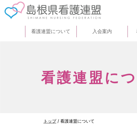
このページの本文へ
看護連盟について
入会案内
看護連盟に
現
トップ
/
看護連盟について
在
の