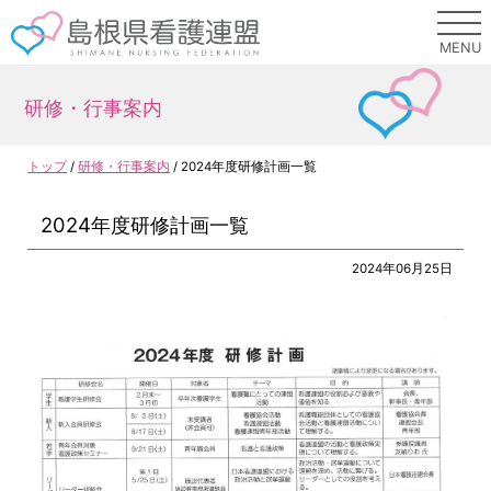
このページの本文へ
MENU
研修・行事案内
現
トップ
/
研修・行事案内
/
2024年度研修計画一覧
在
の
2024年度研修計画一覧
位
置：
2024年06月25日