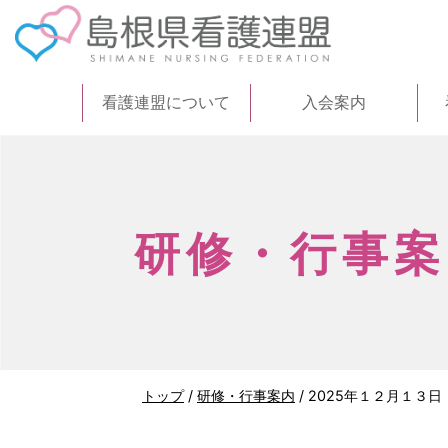
このページの本文へ
看護連盟について
入会案内
研修・行事案
現
トップ
/
研修・行事案内
/
2025年１２月１３
在
の