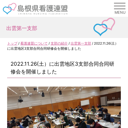
このページの本文へ
MENU
出雲第一支部
現
トップ
/
看護連盟について
/
支部の紹介
/
出雲第一支部
/
2022.11.26(土）
在
に出雲地区3支部合同合同研修会を開催しました
の
位
2022.11.26(土）に出雲地区3支部合同合同研
置：
修会を開催しました